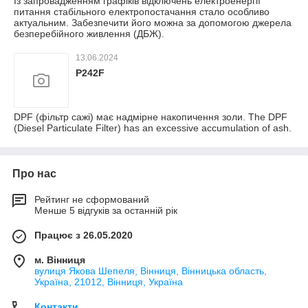
Із запровадженням графіків відключень електроенергії
питання стабільного електропостачання стало особливо
актуальним. Забезпечити його можна за допомогою джерела
безперебійного живлення (ДБЖ).
13.06.2024
P242F
DPF (фільтр сажі) має надмірне накопичення золи. The DPF
(Diesel Particulate Filter) has an excessive accumulation of ash.
Про нас
Рейтинг не сформований
Менше 5 відгуків за останній рік
Працює з 26.05.2020
м. Вінниця
вулиця Якова Шепеля, Вінниця, Вінницька область,
Україна, 21012, Вінниця, Україна
Контакти