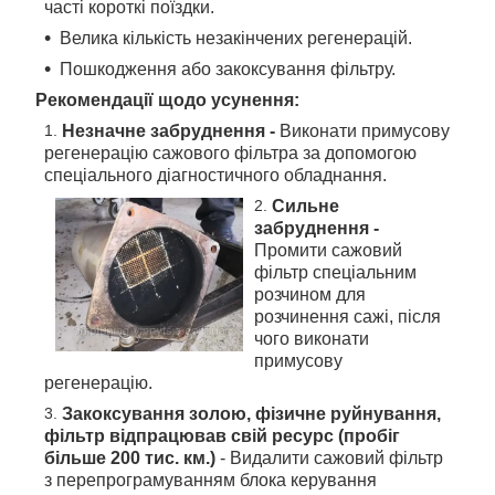
часті короткі поїздки.
Велика кількість незакінчених регенерацій.
Пошкодження або закоксування фільтру.
Рекомендації щодо усунення:
Незначне забруднення -
Виконати примусову
регенерацію сажового фільтра за допомогою
спеціального діагностичного
обладнання.
Сильне
забруднення -
Промити сажовий
фільтр спеціальним
розчином для
розчинення сажі, після
чого виконати
примусову
регенерацію.
Закоксування золою, фізичне руйнування,
фільтр відпрацював свій ресурс
(пробіг
більше 200 тис. км.)
- Видалити сажовий фільтр
з перепрограмуванням блока керування