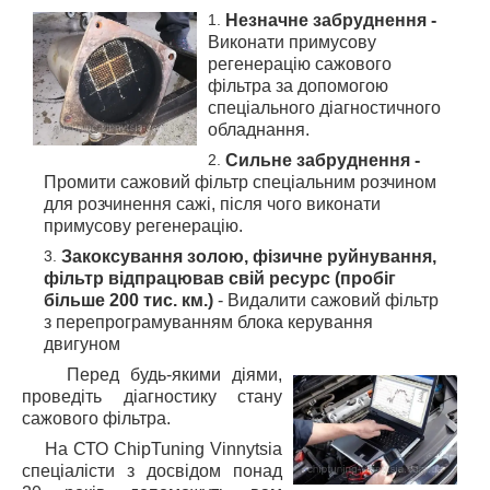
Незначне забруднення -
Виконати примусову
регенерацію сажового
фільтра за допомогою
спеціального діагностичного
обладнання.
Сильне забруднення -
Промити сажовий фільтр спеціальним розчином
для розчинення сажі, після чого виконати
примусову регенерацію.
Закоксування золою, фізичне руйнування,
фільтр відпрацював свій ресурс
(пробіг
більше 200 тис. км.)
- Видалити сажовий фільтр
з перепрограмуванням блока керування
двигуном
Перед будь-якими діями,
проведіть діагностику стану
сажового фільтра.
На СТО ChipTuning Vinnytsia
спеціалісти з досвідом понад